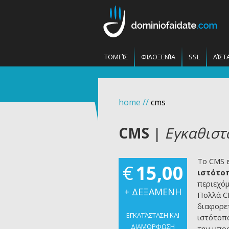
ΤΟΜΕΊΣ
ΦΙΛΟΞΕΝΊΑ
SSL
ΛΊΣΤ
home
//
cms
CMS
|
Εγκαθιστο
Το CMS 
€
15,00
ιστότο
περιεχόμ
+ ΔΕΞΑΜΕΝΗ
Πολλά CM
διαφορετ
ΕΓΚΑΤΆΣΤΑΣΗ ΚΑΙ
ιστότοπο
ΔΙΑΜΌΡΦΩΣΗ
την υποσ