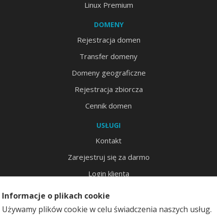
Linux Premium
DOMENY
Rejestracja domen
Transfer domeny
Domeny geograficzne
Rejestracja zbiorcza
Cennik domen
USŁUGI
Kontakt
Zarejestruj się za darmo
Login klienta
Odzyskiwanie hasła
Informacje o plikach cookie
Mapa strony
Używamy plików cookie w celu świadczenia naszych usług.